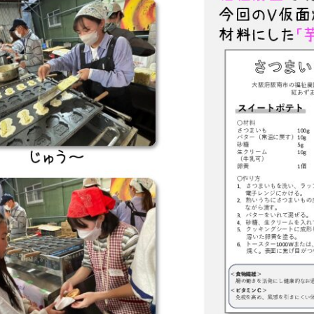
メ
イ
ン
コ
ン
テ
ン
ツ
へ
移
動