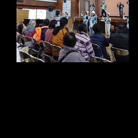
メ
イ
ン
コ
ン
テ
ン
ツ
へ
移
動