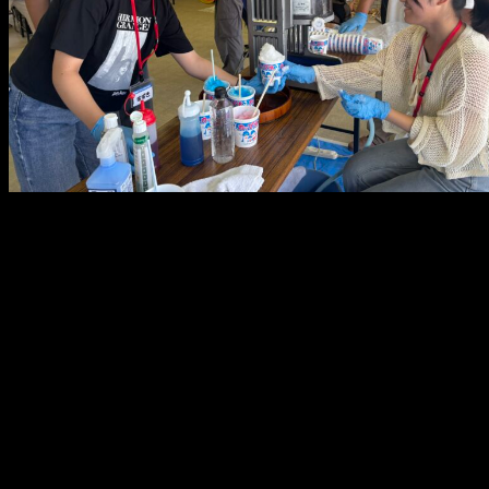
メ
イ
ン
コ
ン
テ
ン
ツ
へ
移
動