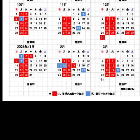
メ
イ
ン
コ
ン
テ
ン
ツ
へ
移
動