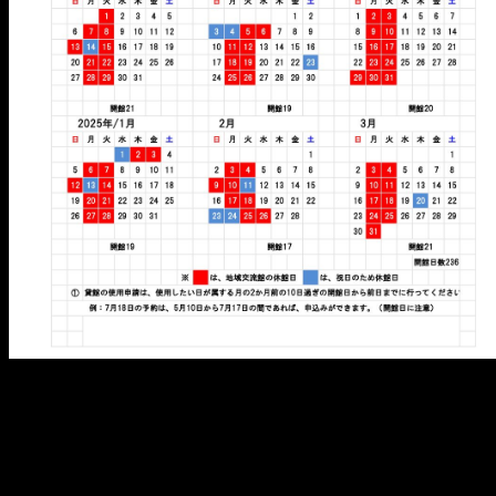
メ
イ
ン
コ
ン
テ
ン
ツ
へ
移
動