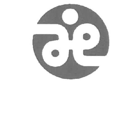
メ
イ
ン
コ
ン
テ
ン
ツ
へ