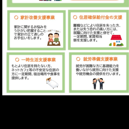
メ
イ
ン
コ
ン
テ
ン
ツ
へ
移
動