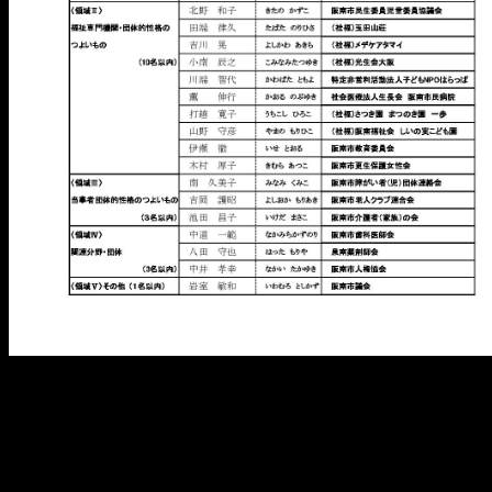
メ
イ
ン
コ
ン
テ
ン
ツ
へ
移
動