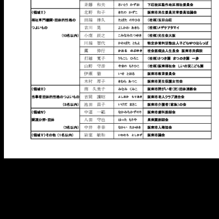
メ
イ
ン
コ
ン
テ
ン
ツ
へ
移
動