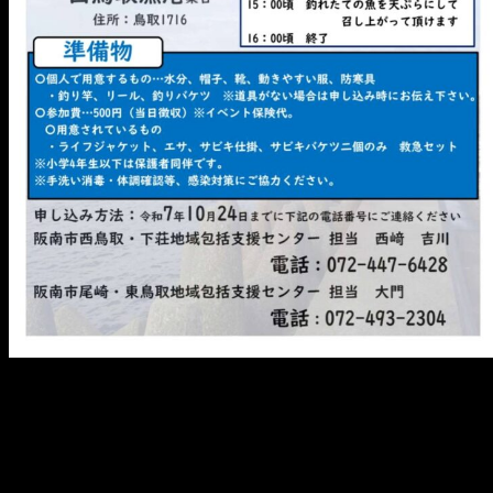
メ
イ
ン
コ
ン
テ
ン
ツ
へ
移
動