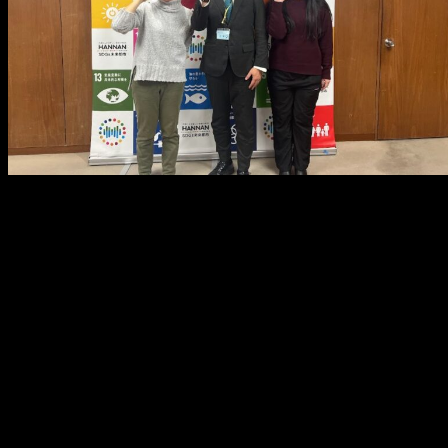
メ
イ
ン
コ
ン
テ
ン
ツ
へ
移
動