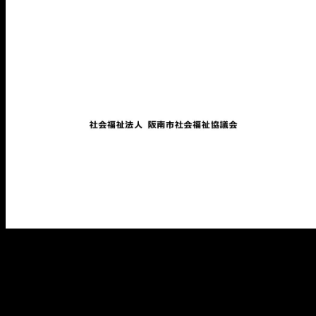
メ
イ
ン
コ
ン
テ
ン
ツ
へ
移
動