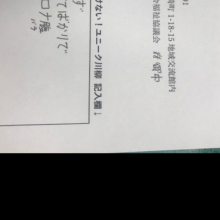
メ
イ
ン
コ
ン
テ
ン
ツ
へ
移
動