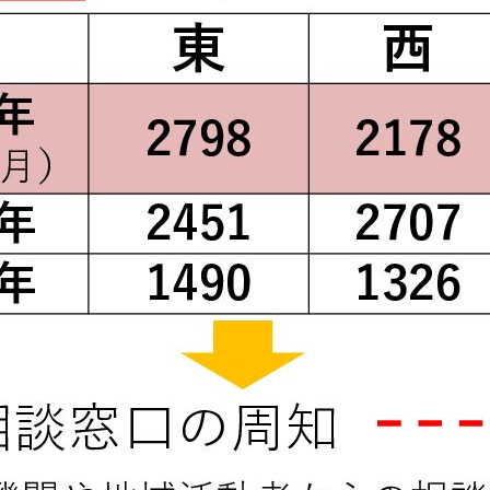
メ
イ
ン
コ
ン
テ
ン
ツ
へ
移