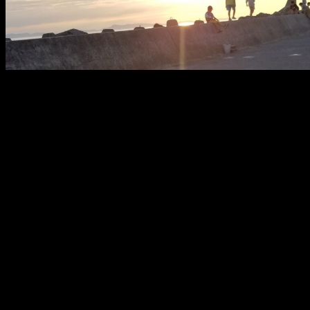
メ
イ
ン
コ
ン
テ
ン
ツ
へ
移
動