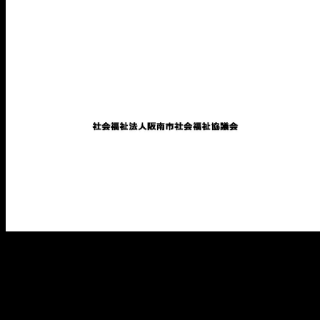
メ
イ
ン
コ
ン
テ
ン
ツ
へ
移
動