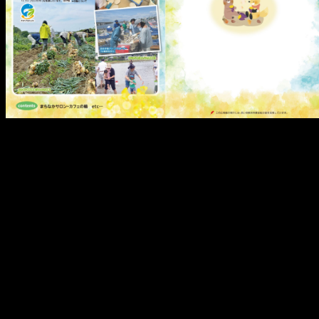
メ
イ
ン
コ
ン
テ
ン
ツ
へ
移
動