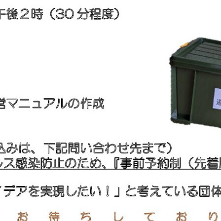
メ
イ
ン
コ
ン
テ
ン
ツ
へ