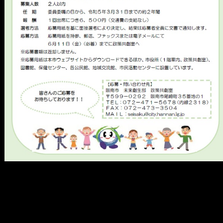
メ
イ
ン
コ
ン
テ
ン
ツ
へ
移
動