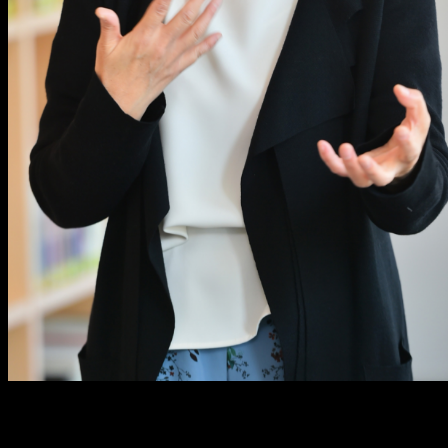
メ
イ
ン
コ
ン
テ
ン
ツ
へ
移
動