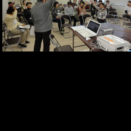
メ
イ
ン
コ
ン
テ
ン
ツ
へ
移
動