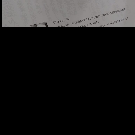
メ
イ
ン
コ
ン
テ
ン
ツ
へ
移
動