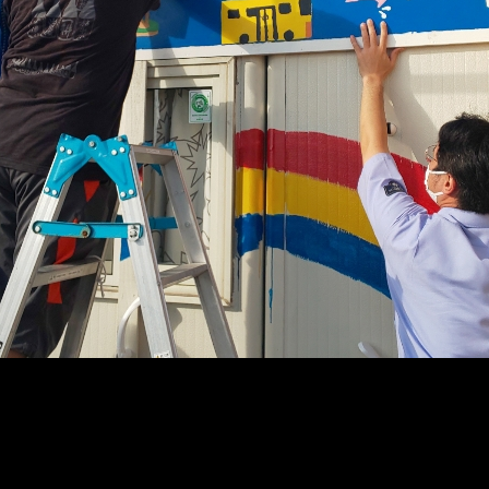
メ
イ
ン
コ
ン
テ
ン
ツ
へ
移
動