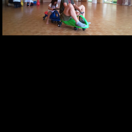
メ
イ
ン
コ
ン
テ
ン
ツ
へ
移
動