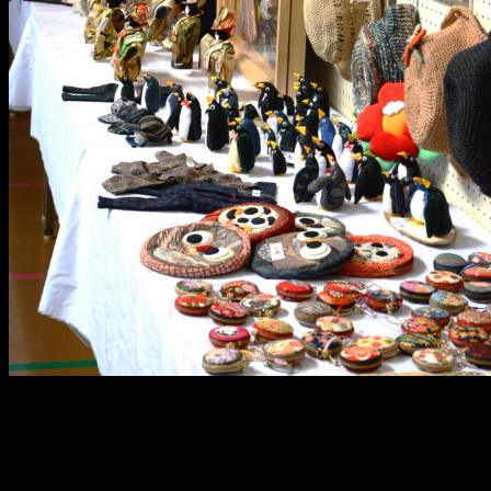
メ
イ
ン
コ
ン
テ
ン
ツ
へ
移
動