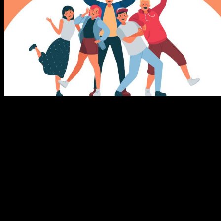
メ
イ
ン
コ
ン
テ
ン
ツ
へ
移
動