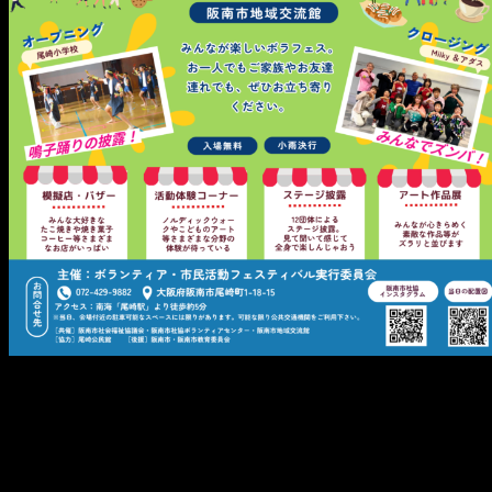
メ
イ
ン
コ
ン
テ
ン
ツ
へ
移
動