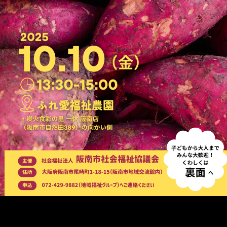
メ
イ
ン
コ
ン
テ
ン
ツ
へ
移
動