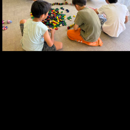
メ
イ
ン
コ
ン
テ
ン
ツ
へ
移
動