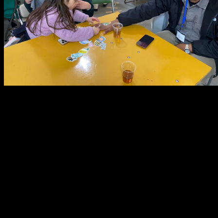
メ
イ
ン
コ
ン
テ
ン
ツ
へ
移
動