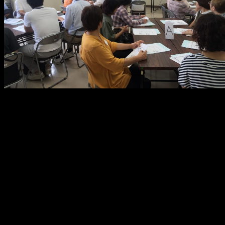
メ
イ
ン
コ
ン
テ
ン
ツ
へ
移
動