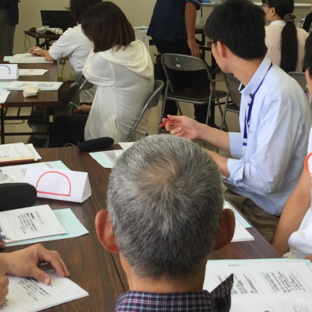
メ
イ
ン
コ
ン
テ
ン
ツ
へ
移
動