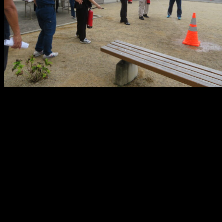
メ
イ
ン
コ
ン
テ
ン
ツ
へ
移
動