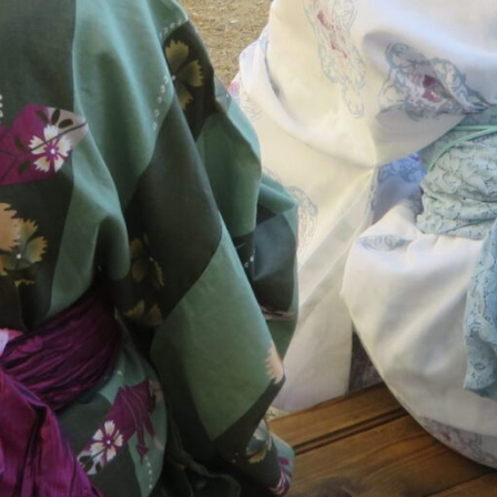
メ
イ
ン
コ
ン
テ
ン
ツ
へ
移
動