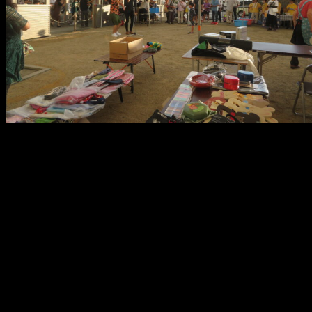
メ
イ
ン
コ
ン
テ
ン
ツ
へ
移
動