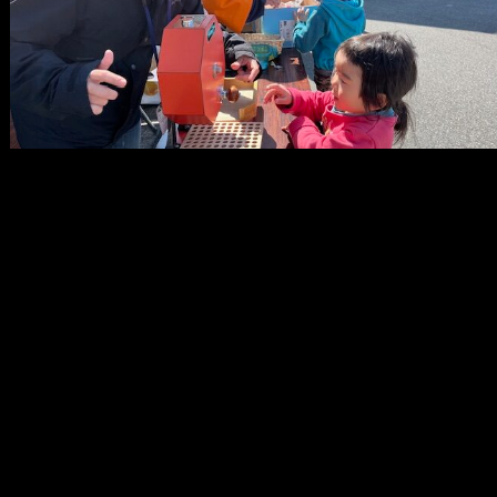
メ
イ
ン
コ
ン
テ
ン
ツ
へ
移
動