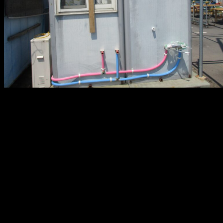
メ
イ
ン
コ
ン
テ
ン
ツ
へ
移
動