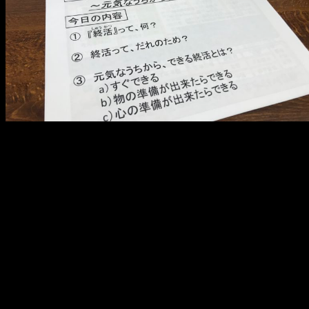
メ
イ
ン
コ
ン
テ
ン
ツ
へ
移
動