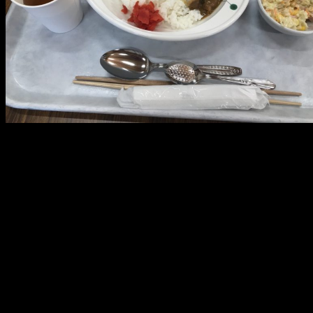
メ
イ
ン
コ
ン
テ
ン
ツ
へ
移
動