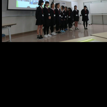
メ
イ
ン
コ
ン
テ
ン
ツ
へ
移
動