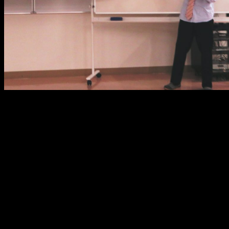
メ
イ
ン
コ
ン
テ
ン
ツ
へ
移
動