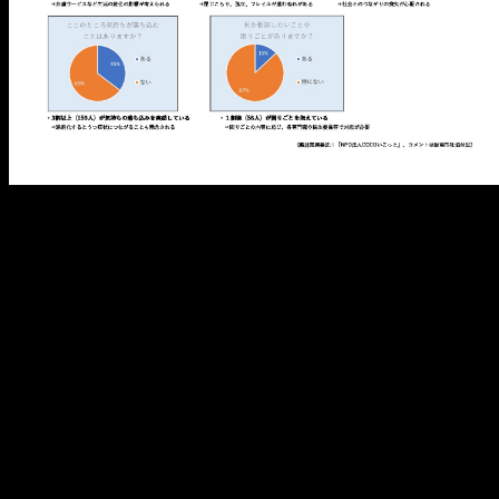
メ
イ
ン
コ
ン
テ
ン
ツ
へ
移
動