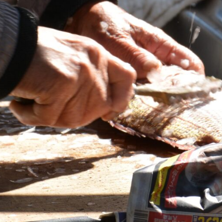
メ
イ
ン
コ
ン
テ
ン
ツ
へ
移
動