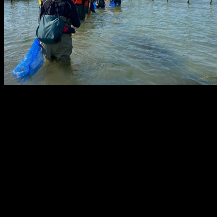
メ
イ
ン
コ
ン
テ
ン
ツ
へ
移
動