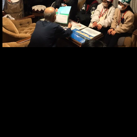
メ
イ
ン
コ
ン
テ
ン
ツ
へ
移
動