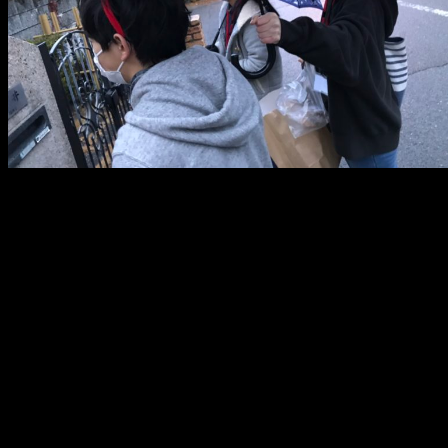
メ
イ
ン
コ
ン
テ
ン
ツ
へ
移
動