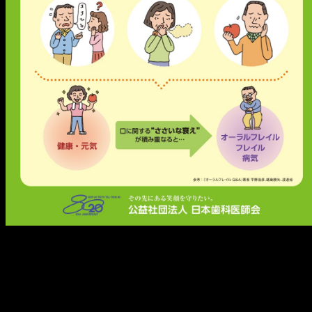
メ
イ
ン
コ
ン
テ
ン
ツ
へ
移
動