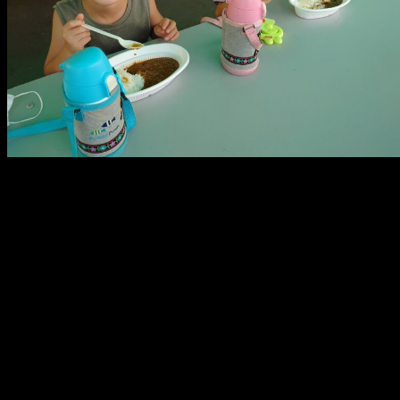
メ
イ
ン
コ
ン
テ
ン
ツ
へ
移
動