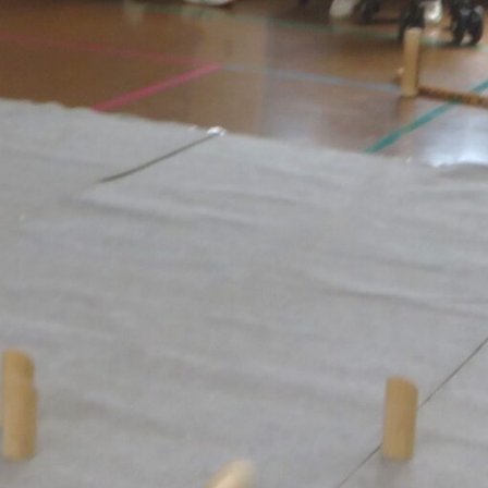
メ
イ
ン
コ
ン
テ
ン
ツ
へ
移
動