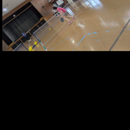
メ
イ
ン
コ
ン
テ
ン
ツ
へ
移
動